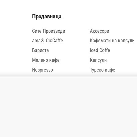
Продавница
Сите Производи
Аксесори
ama® CioCaffe
Кафемати на капсули
Бариста
Iced Coffe
Мелено кафе
Капсули
Nespresso
Турско кафе
1.200,00
ден