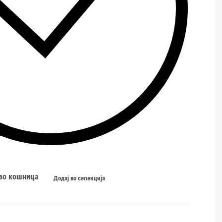
 во кошница
Додај во селекција
и