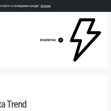
Останете со возбудливи понуди!
Затвори
КОШНИЧКА
0
a Trend