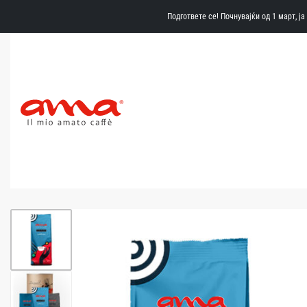
Подгответе се! Почнувајќи од 1 март, ј