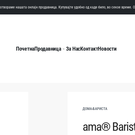
а отвораме нашата онлајн продавница. Купувајте удобно од каде било, во секое време. 
Почетна
Продавница
За Нас
Контакт
Новости
ДОМА
›
БАРИСТА
ama® Barist