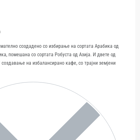
а
имателно создадено со избирање на сортата Арабика од
ка, помешана со сортата Робуста од Азија. И двете од
 создавање на избалансирано кафе, со трајни земјени