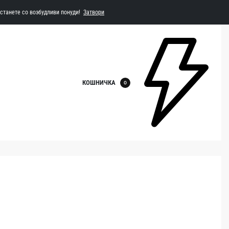
Останете со возбудливи понуди!
Затвори
КОШНИЧКА
0