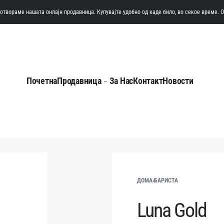
а отвораме нашата онлајн продавница. Купувајте удобно од каде било, во секое време. 
Почетна
Продавница
За Нас
Контакт
Новости
ДОМА
›
БАРИСТА
Luna Gold