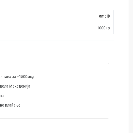
ama®
1000 гр
остава за +1500мкд
 цела Македонија
шка
но плаќање