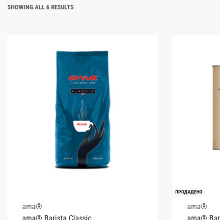
SHOWING ALL 6 RESULTS
ПРОДАДЕНО
ama®
ama®
ama® Barista Classic
ama® Bar