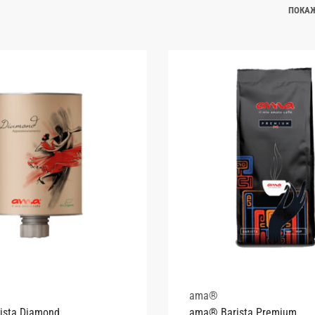
ПОКА
ama®
ista Diamond
ama® Barista Premium