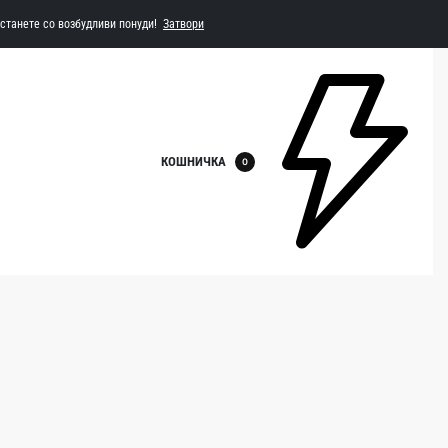
Останете со возбудливи понуди!
Затвори
КОШНИЧКА
0