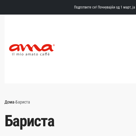
Подгответе се! Почнувајќи од 1 март, ј
Дома
›
Бариста
Бариста