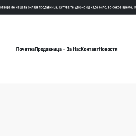
а отвораме нашата онлајн продавница. Купувајте удобно од каде било, во секое време. 
Почетна
Продавница
За Нас
Контакт
Новости