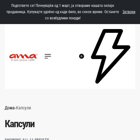
Подгответе се! Почнувајќи од 1 март, ја отвораме нашата онлајн
продавница. Купувајте удобно од каде било, во секое време. Останете
Затвори
со возбудливи понуди!
0
Дома
›
Капсули
Капсули
SHOWING ALL 11 RESULTS